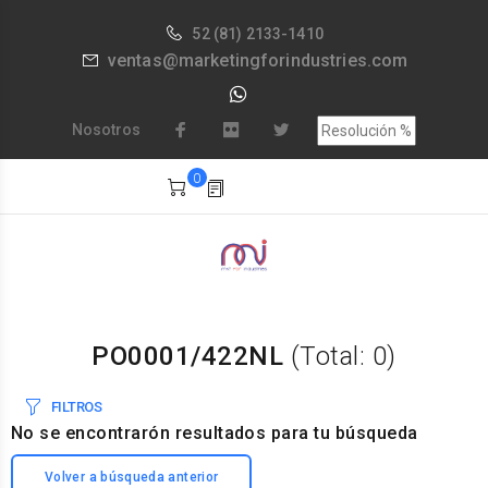
52
(81) 2133-1410
ventas@marketingforindustries.com
Nosotros
0
PO0001/422NL
(Total: 0)
FILTROS
No se encontrarón resultados para tu búsqueda
Volver a búsqueda anterior