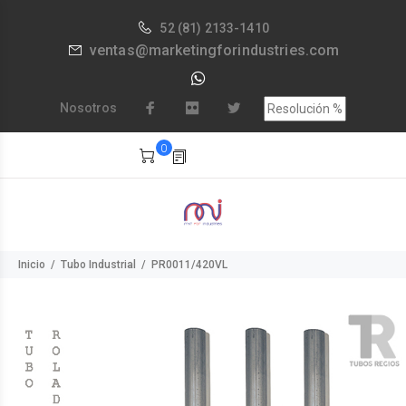
52
(81) 2133-1410
ventas@marketingforindustries.com
Nosotros
0
Inicio
Tubo Industrial
PR0011/420VL