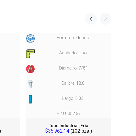
Forma: Redondo
Acabado: Liso
Diametro: 7/8"
Calibre: 18.0
Largo: 6.03
P / U: 352.57
Tubo Industrial, Fría
Tu
$35,962.14
)
(102 pza.)