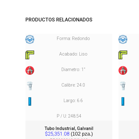
PRODUCTOS RELACIONADOS
Forma: Redondo
Acabado: Liso
Diametro: 1"
Calibre: 24.0
Largo: 6.6
P / U: 248.54
ada
Tubo Industrial, Galvanil
$25,351.08
(102 pza.)