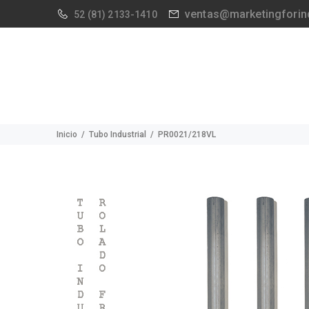
ventas@marketingforin
52
(81) 2133-1410
Inicio
Tubo Industrial
PR0021/218VL