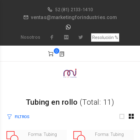
52
(81) 2133-1410
ventas@marketingforindustries.com
Nosotros
0
Tubing en rollo
(Total: 11)
FILTROS
Forma: Tubing
Forma: Tubing