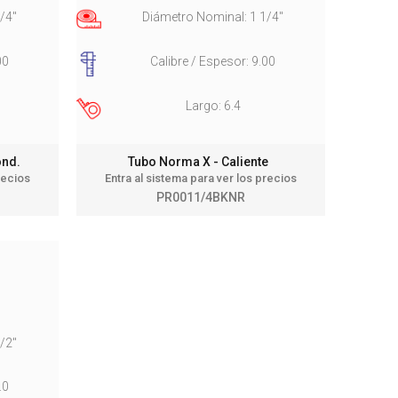
/4"
Diámetro Nominal: 1 1/4"
00
Calibre / Espesor: 9.00
Largo: 6.4
Cond.
Tubo Norma X - Caliente
recios
Entra al sistema para ver los precios
PR0011/4BKNR
o
/2"
.0