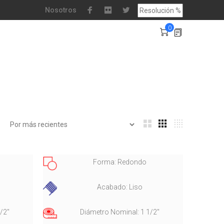
Nosotros
0
Forma: Redondo
Acabado: Liso
/2"
Diámetro Nominal: 1 1/2"