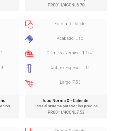
PR0011/4CCNL8.70
Forma: Redondo
Acabado: Liso
1"
Diámetro Nominal: 1 1/4"
.0
Calibre / Espesor: 11.0
Largo: 7.53
Cond.
Tubo Norma X - Caliente
recios
Entra al sistema para ver los precios
PR0011/4CCNL7.53
Forma: Redondo