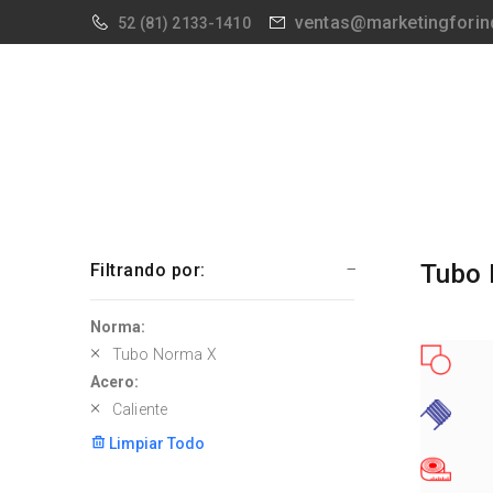
ventas@marketingforin
52
(81) 2133-1410
Tubo 
Filtrando por:
Norma:
Tubo Norma X
Acero:
Caliente
Limpiar Todo