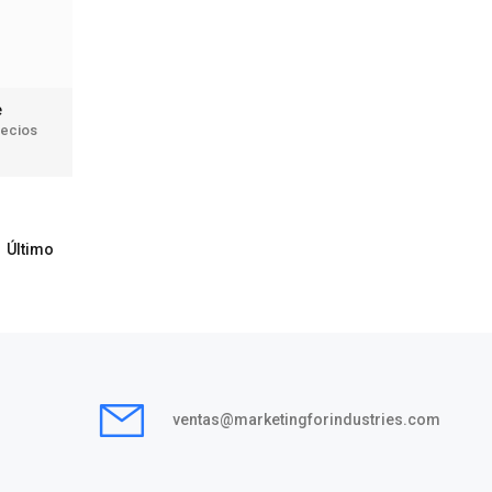
te
recios
Último
ventas@marketingforindustries.com