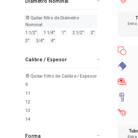
Diámetro Nominal
T
Quitar filtro de Diámetro
Entra
Nominal
1 1/2"
1 1/4"
1"
2 1/2"
2"
3"
3/4"
4"
Calibre / Espesor
Quitar filtro de Calibre / Espesor
9
11
12
13
14
Tubo
Forma
Entra