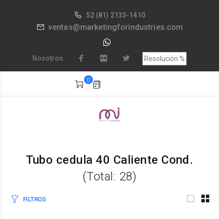
52
(81) 2133-1410
ventas@marketingforindustries.com
Nosotros
0
Tubo cedula 40 Caliente Cond.
(Total: 28)
FILTROS