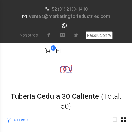
52
(81) 2133-1410
ventas@marketingforindustries.com
Nosotros
0
Tuberia Cedula 30 Caliente
(Total:
50)
FILTROS