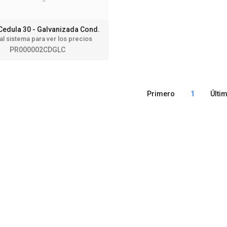
 Cedula 30 - Galvanizada Cond.
 al sistema para ver los precios
PR000002CDGLC
Primero
1
Últi