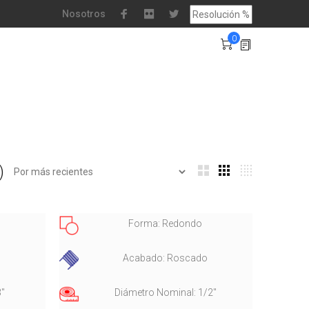
Nosotros
0
)
Forma: Redondo
Acabado: Roscado
3"
Diámetro Nominal: 1/2"