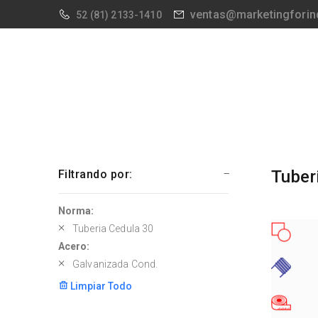
ventas@marketingforin
52
(81) 2133-1410
Tuber
Filtrando por:
Norma:
Tuberia Cedula 30
Acero:
Galvanizada Cond.
Limpiar Todo