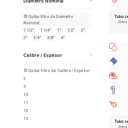
Diámetro Nominal
Tubo c
Quitar filtro de Diámetro
Entra
Nominal
1 1/2"
1 1/4"
1"
1/2"
2"
3"
3/4"
3/8"
4"
Calibre / Espesor
Quitar filtro de Calibre / Espesor
3
9
10
11
12
13
Tubo c
Entra