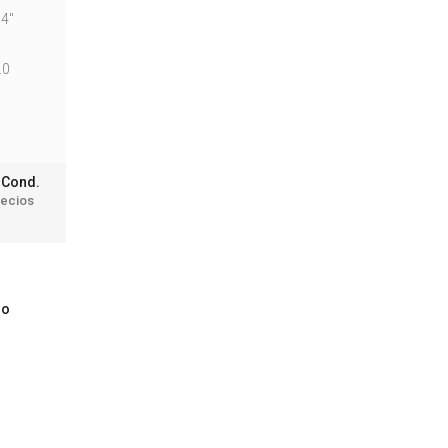
/4"
.0
a Cond.
recios
mo