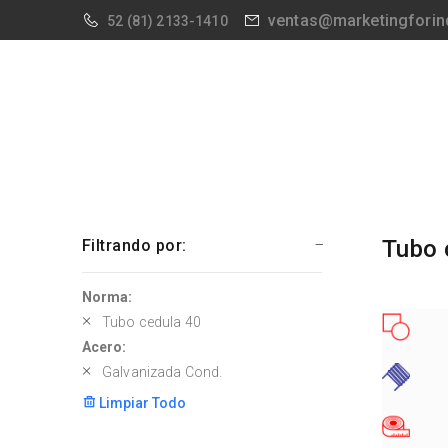
ventas@marketingforin
52
(81) 2133-1410
Tubo 
Filtrando por:
Norma:
Tubo cedula 40
Acero:
Galvanizada Cond.
Limpiar Todo