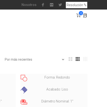
Nosotros
0
Forma: Redondo
o
Acabado: Liso
4"
Diámetro Nominal: 1"